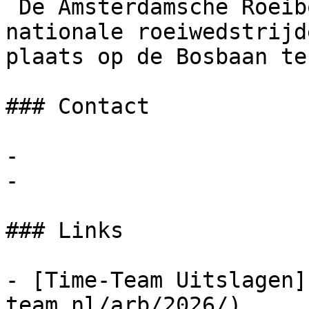
 De Amsterdamsche Roeibond organiseert sinds 1925 
nationale roeiwedstrijd
plaats op de Bosbaan te
### Contact

- 

- 

### Links

- [Time-Team Uitslagen]
team.nl/arb/2026/)
