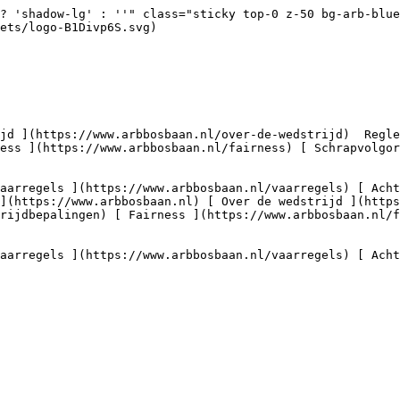
? 'shadow-lg' : ''" class="sticky top-0 z-50 bg-arb-blue
ets/logo-B1Divp6S.svg) 

ess ](https://www.arbbosbaan.nl/fairness) [ Schrapvolgor
(https://www.arbbosbaan.nl) [ Over de wedstrijd ](https://
rijdbepalingen) [ Fairness ](https://www.arbbosbaan.nl/f