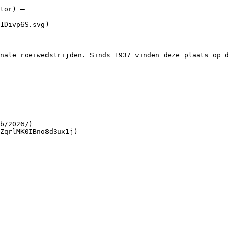
tor) – 

b/2026/)

ZqrlMK0IBno8d3ux1j)
