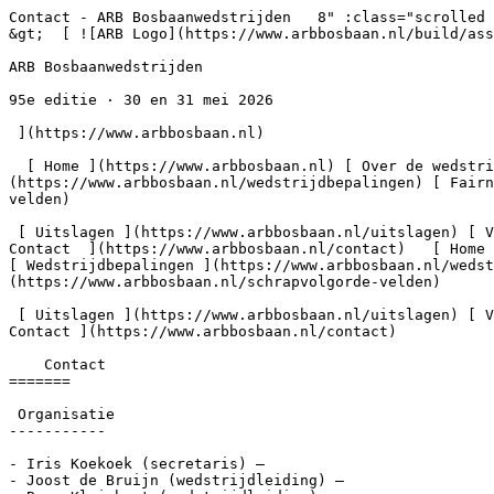
Contact - ARB Bosbaanwedstrijden   8" :class="scrolled 
&gt;  [ ![ARB Logo](https://www.arbbosbaan.nl/build/ass
ARB Bosbaanwedstrijden

95e editie · 30 en 31 mei 2026

 ](https://www.arbbosbaan.nl)         

  [ Home ](https://www.arbbosbaan.nl) [ Over de wedstrijd ](https://www.arbbosbaan.nl/over-de-wedstrijd)  Reglementen     [ Wedstrijdbepalingen ]
(https://www.arbbosbaan.nl/wedstrijdbepalingen) [ Fairn
velden) 

 [ Uitslagen ](https://www.arbbosbaan.nl/uitslagen) [ Vaarregels ](https://www.arbbosbaan.nl/vaarregels) [ Achtergrond ](https://www.arbbosbaan.nl/achtergrond) [ 
Contact  ](https://www.arbbosbaan.nl/contact)   [ Home ]
[ Wedstrijdbepalingen ](https://www.arbbosbaan.nl/wedst
(https://www.arbbosbaan.nl/schrapvolgorde-velden) 

 [ Uitslagen ](https://www.arbbosbaan.nl/uitslagen) [ Vaarregels ](https://www.arbbosbaan.nl/vaarregels) [ Achtergrond ](https://www.arbbosbaan.nl/achtergrond) [ 
Contact ](https://www.arbbosbaan.nl/contact)  

    Contact

=======

 Organisatie

-----------

- Iris Koekoek (secretaris) – 

- Joost de Bruijn (wedstrijdleiding) – 
