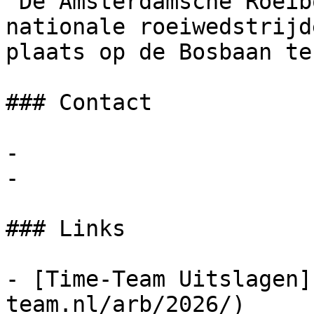
 De Amsterdamsche Roeibond organiseert sinds 1925 
nationale roeiwedstrijd
plaats op de Bosbaan te
### Contact

- 

- 

### Links

- [Time-Team Uitslagen]
team.nl/arb/2026/)
